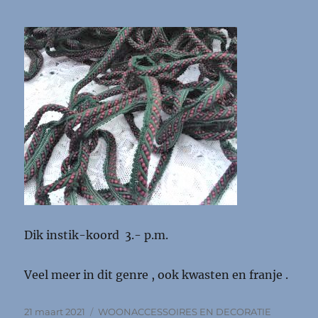
Dik instik-koord 3.- p.m.
Veel meer in dit genre , ook kwasten en franje .
Geplaatst
Categorieën
21 maart 2021
WOONACCESSOIRES EN DECORATIE