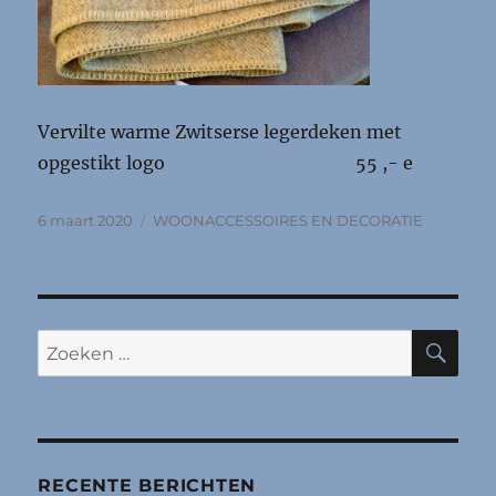
Vervilte warme Zwitserse legerdeken met
opgestikt logo 55 ,- e
Geplaatst
Categorieën
6 maart 2020
WOONACCESSOIRES EN DECORATIE
op
ZO
Zoeken
naar:
RECENTE BERICHTEN