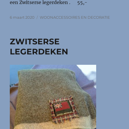
een Zwitserse legerdeken . 55,-
Geplaatst
Categorieën
6 maart 2020
WOONACCESSOIRES EN DECORATIE
op
ZWITSERSE
LEGERDEKEN