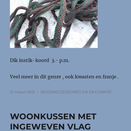
Dik instik-koord 3.- p.m.
Veel meer in dit genre , ook kwasten en franje .
Geplaatst
Categorieën
21 maart 2021
WOONACCESSOIRES EN DECORATIE
op
WOONKUSSEN MET
INGEWEVEN VLAG