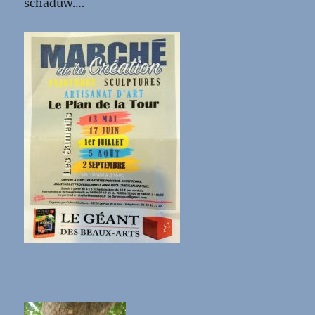
schaduw….