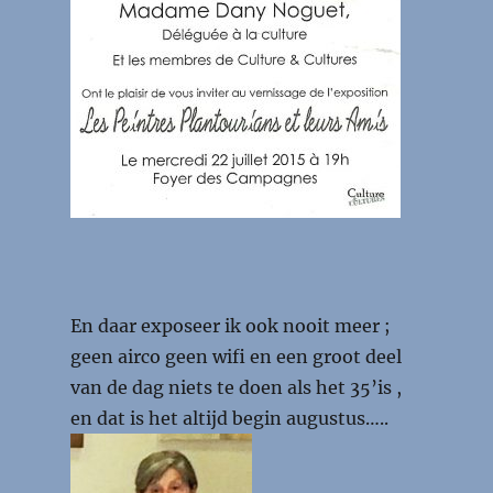
En daar exposeer ik ook nooit meer ;
geen airco geen wifi en een groot deel
van de dag niets te doen als het 35’is ,
en dat is het altijd begin augustus…..