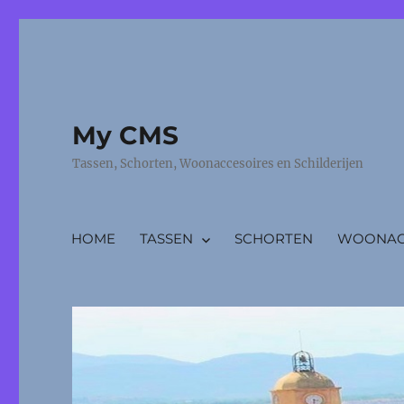
My CMS
Tassen, Schorten, Woonaccesoires en Schilderijen
HOME
TASSEN
SCHORTEN
WOONACC