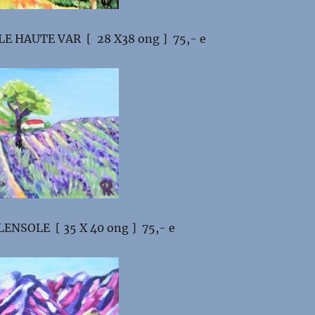
E HAUTE VAR [ 28 X38 ong ] 75,- e
ENSOLE [ 35 X 40 ong ] 75,- e