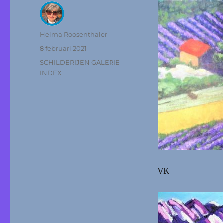
Auteur
Helma Roosenthaler
Geplaatst
8 februari 2021
op
Categorieën
SCHILDERIJEN GALERIE
INDEX
VK